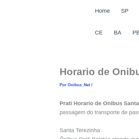
Ir
Home
SP
para
o
conteúdo
CE
BA
P
Horario de Onibu
Por
Onibus_Net
/
Prati Horario de Onibus Santa
passagem do transporte de pas
Santa Terezinha