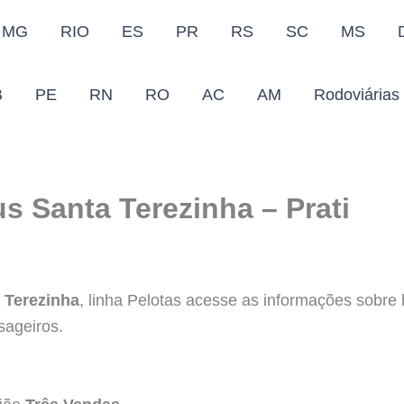
MG
RIO
ES
PR
RS
SC
MS
B
PE
RN
RO
AC
AM
Rodoviárias
s Santa Terezinha – Prati
 Terezinha
, linha Pelotas acesse as informações sobre ho
sageiros.