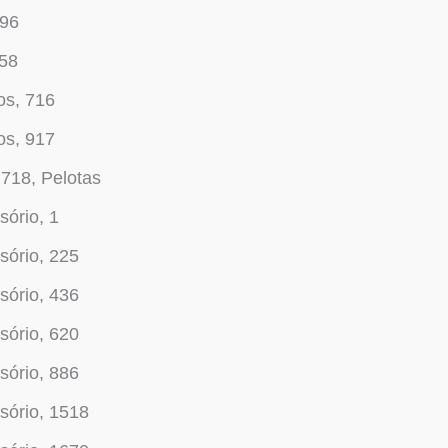
096
158
os, 716
os, 917
718, Pelotas
ório, 1
sório, 225
sório, 436
sório, 620
sório, 886
sório, 1518