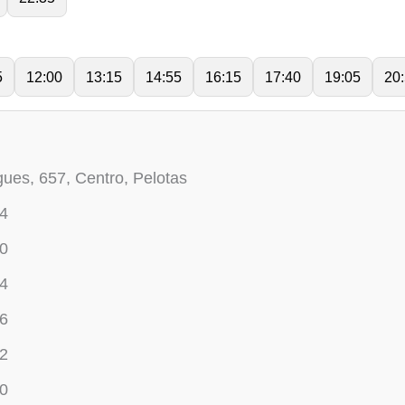
5
12:00
13:15
14:55
16:15
17:40
19:05
20
es, 657, Centro, Pelotas
54
50
64
76
72
70