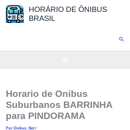
Ir
HORÁRIO DE ÔNIBUS
para
BRASIL
o
conteúdo
Pesq
Horario de Onibus
Suburbanos BARRINHA
para PINDORAMA
Por
Onibus_Net
/