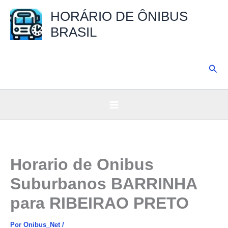
Ir
HORÁRIO DE ÔNIBUS
para
BRASIL
o
conteúdo
Pesq
Horario de Onibus
Suburbanos BARRINHA
para RIBEIRAO PRETO
Por
Onibus_Net
/