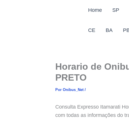
Ir
Home
SP
para
o
conteúdo
CE
BA
P
Horario de Oni
PRETO
Por
Onibus_Net
/
Consulta Expresso Itamarati H
com todas as informações do tr