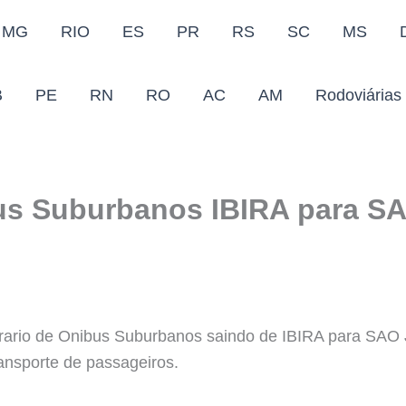
MG
RIO
ES
PR
RS
SC
MS
B
PE
RN
RO
AC
AM
Rodoviárias
bus Suburbanos IBIRA para 
orario de Onibus Suburbanos saindo de IBIRA para S
ansporte de passageiros.