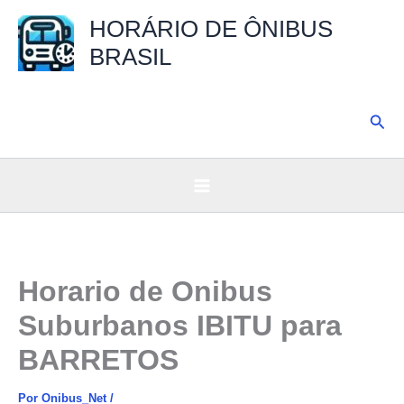
Ir
HORÁRIO DE ÔNIBUS
para
BRASIL
o
conteúdo
Pesq
Horario de Onibus
Suburbanos IBITU para
BARRETOS
Por
Onibus_Net
/