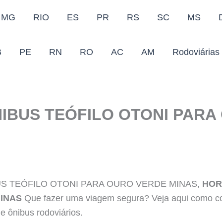
MG
RIO
ES
PR
RS
SC
MS
B
PE
RN
RO
AC
AM
Rodoviárias
IBUS TEÓFILO OTONI PARA
BUS TEÓFILO OTONI PARA OURO VERDE MINAS,
HOR
INAS
Que fazer uma viagem segura? Veja aqui como c
e ônibus rodoviários.