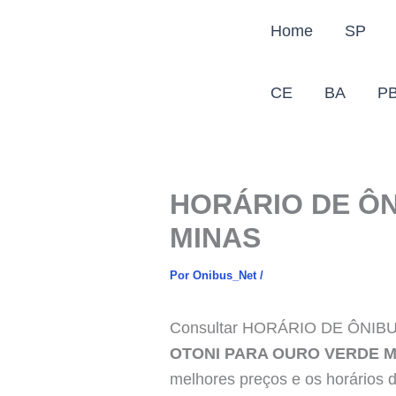
Ir
Home
SP
para
o
conteúdo
CE
BA
P
HORÁRIO DE ÔN
MINAS
Por
Onibus_Net
/
Consultar HORÁRIO DE ÔNI
OTONI PARA OURO VERDE M
melhores preços e os horários d