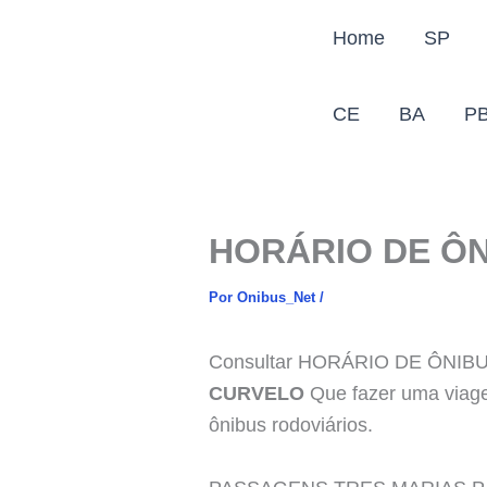
Ir
Home
SP
para
o
conteúdo
CE
BA
P
HORÁRIO DE ÔN
Por
Onibus_Net
/
Consultar HORÁRIO DE ÔNI
CURVELO
Que fazer uma viage
ônibus rodoviários.