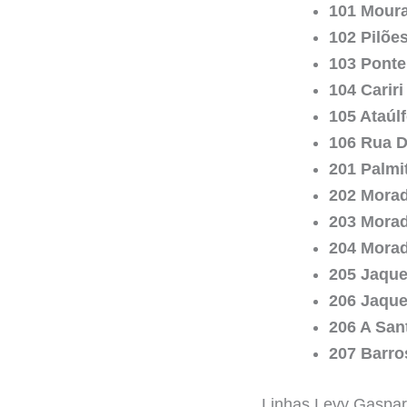
101 Moura
102 Pilõe
103 Ponte
104 Cariri
105 Ataúl
106 Rua D
201 Palmit
202 Morad
203 Morad
204 Morad
205 Jaque
206 Jaque
206 A San
207 Barro
Linhas Levy Gaspar