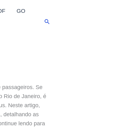
DF
GO
Pesquisar
e passageiros. Se
o Rio de Janeiro, é
us. Neste artigo,
, detalhando as
ontinue lendo para
.