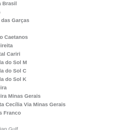
 Brasil
s
 das Garças
fo Caetanos
ireita
al Cariri
a do Sol M
a do Sol C
a do Sol K
ira
ira Minas Gerais
ta Cecília Via Minas Gerais
s Franco
ian Gulf