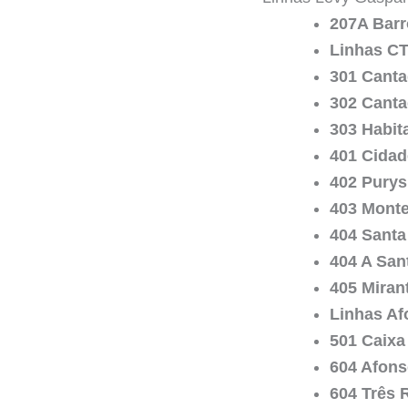
207A Barr
Linhas C
301 Canta
302 Canta
303 Habit
401 Cida
402 Purys
403 Monte
404 Santa
404 A San
405 Miran
Linhas Af
501 Caixa
604 Afons
604 Três 