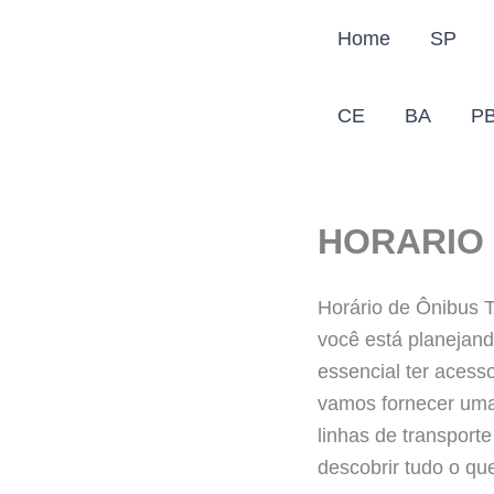
Ir
Home
SP
para
o
conteúdo
CE
BA
P
HORARIO 
Horário de Ônibus T
você está planejand
essencial ter acesso
vamos fornecer uma 
linhas de transporte
descobrir tudo o qu