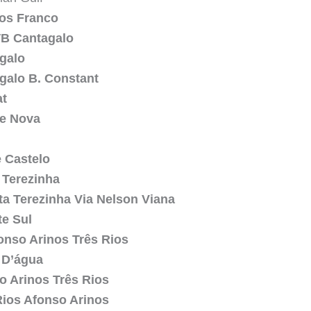
os Franco
TB Cantagalo
galo
galo B. Constant
at
de Nova
 Castelo
 Terezinha
ta Terezinha Via Nelson Viana
te Sul
onso Arinos Três Rios
 D’água
o Arinos Três Rios
Rios Afonso Arinos