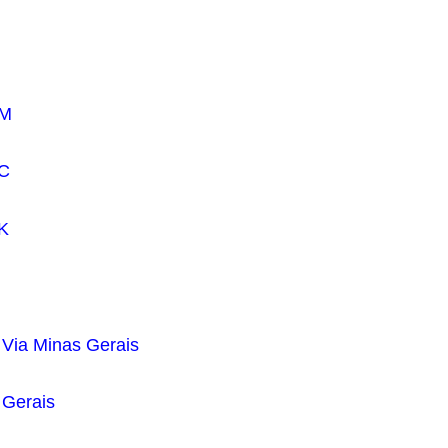
 M
 C
 K
 Via Minas Gerais
 Gerais