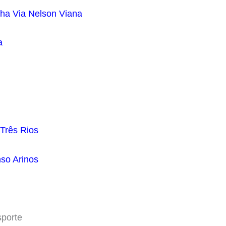
nha Via Nelson Viana
a
 Três Rios
nso Arinos
sporte