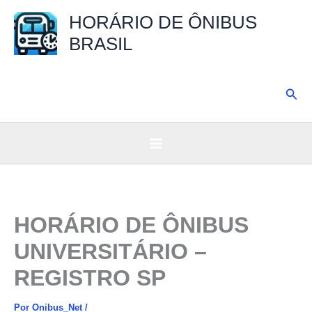
Ir
HORÁRIO DE ÔNIBUS
para
BRASIL
o
conteúdo
Pesq
HORÁRIO DE ÔNIBUS
UNIVERSITÁRIO –
REGISTRO SP
Por
Onibus_Net
/