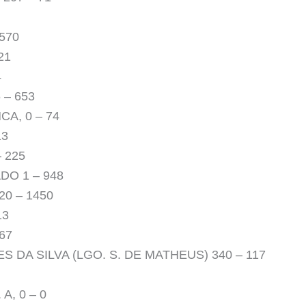
570
21
4
 – 653
A, 0 – 74
13
 225
DO 1 – 948
0 – 1450
13
67
 DA SILVA (LGO. S. DE MATHEUS) 340 – 117
A, 0 – 0