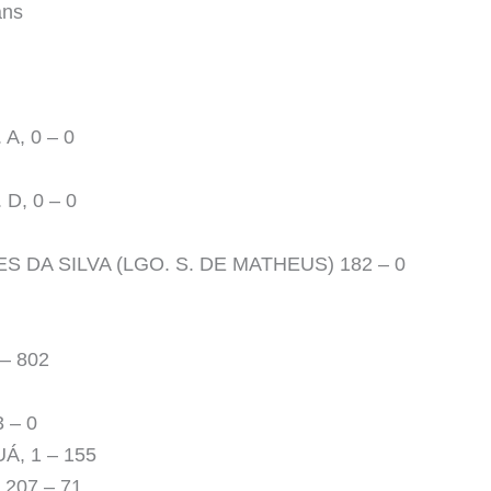
ans
A, 0 – 0
D, 0 – 0
 DA SILVA (LGO. S. DE MATHEUS) 182 – 0
– 802
 – 0
, 1 – 155
207 – 71