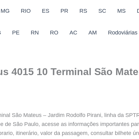
MG
RIO
ES
PR
RS
SC
MS
B
PE
RN
RO
AC
AM
Rodoviárias
us 4015 10 Terminal São Mate
inal São Mateus – Jardim Rodolfo Pirani, linha da SPT
ade de São Paulo, acesse as informações importantes pa
rio, itinerário, valor da passagem, consultar bilhete ún