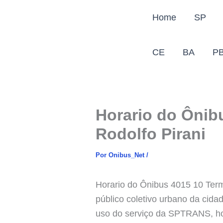
Ir
Home
SP
para
o
conteúdo
CE
BA
P
Horario do Ônib
Rodolfo Pirani
Por
Onibus_Net
/
Horario do Ônibus 4015 10 Term
público coletivo urbano da cid
uso do serviço da SPTRANS, hora