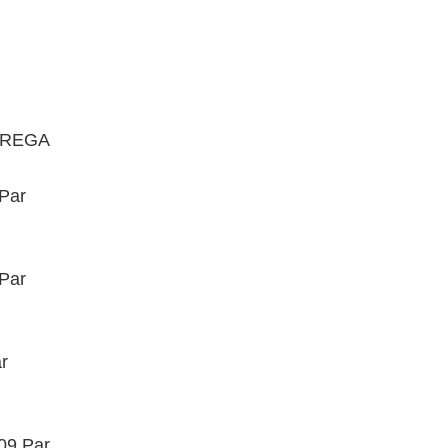
BREGA
 Par
 Par
r
09 Par