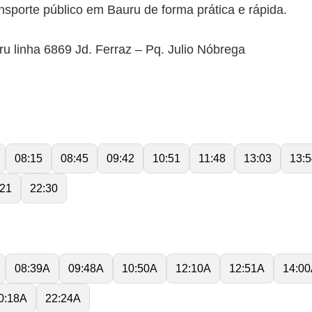
nsporte público em Bauru de forma prática e rápida.
u linha 6869 Jd. Ferraz – Pq. Julio Nóbrega
08:15
08:45
09:42
10:51
11:48
13:03
13:5
:21
22:30
08:39A
09:48A
10:50A
12:10A
12:51A
14:0
0:18A
22:24A