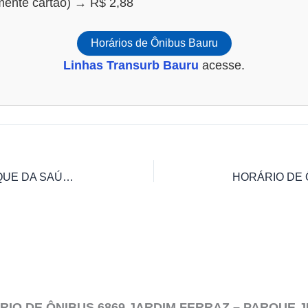
omente cartão) → R$ 2,88
Horários de Ônibus Bauru
Linhas Transurb Bauru
acesse.
HORÁRIO DE ÔNIBUS 6745 BOSQUE DA SAÚDE/PQ. VIADUTO – JARDIM EUROPA
ÁRIO DE ÔNIBUS 6869 JARDIM FERRAZ – PARQUE 