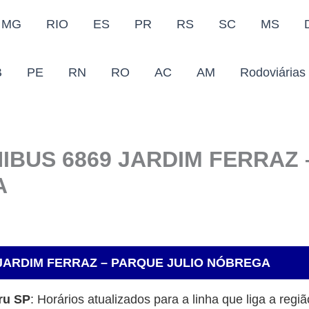
MG
RIO
ES
PR
RS
SC
MS
B
PE
RN
RO
AC
AM
Rodoviárias
IBUS 6869 JARDIM FERRAZ
A
 JARDIM FERRAZ – PARQUE JULIO NÓBREGA
ru SP
: Horários atualizados para a linha que liga a reg