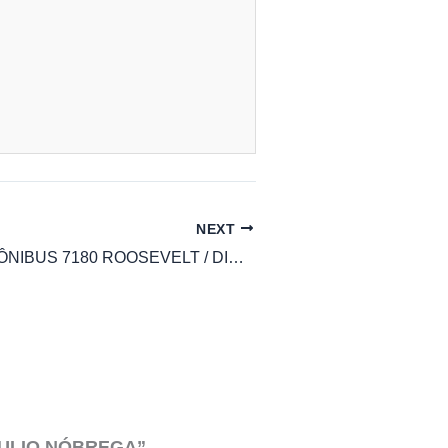
NEXT
HORÁRIO DE ÔNIBUS 7180 ROOSEVELT / DISTRITO IND. III – DISTRITO IND. I
JULIO NÓBREGA”