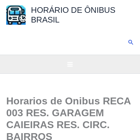
Ir
HORÁRIO DE ÔNIBUS
para
BRASIL
o
conteúdo
Pesq
Horarios de Onibus RECA
003 RES. GARAGEM
CAIEIRAS RES. CIRC.
BAIRROS