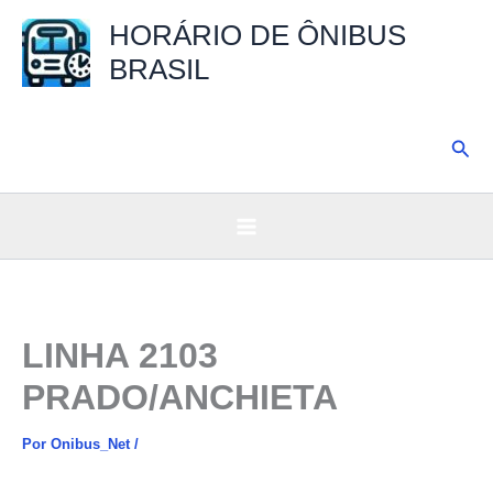
Ir
HORÁRIO DE ÔNIBUS
para
BRASIL
o
conteúdo
Pesq
LINHA 2103
PRADO/ANCHIETA
Por
Onibus_Net
/