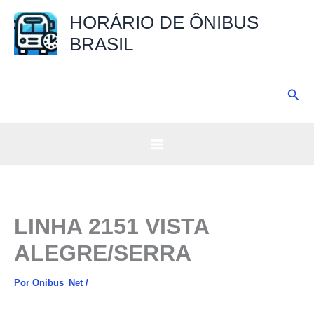
Ir
HORÁRIO DE ÔNIBUS
para
BRASIL
o
conteúdo
Pesq
LINHA 2151 VISTA
ALEGRE/SERRA
Por
Onibus_Net
/