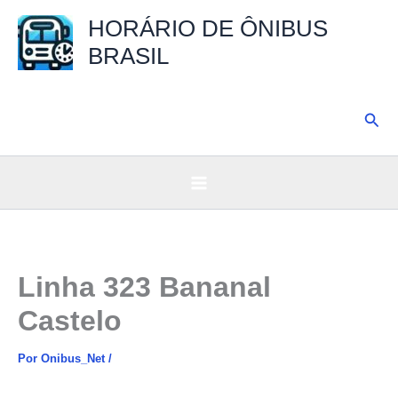
Ir
HORÁRIO DE ÔNIBUS
para
BRASIL
o
conteúdo
Pesq
Linha 323 Bananal
Castelo
Por
Onibus_Net
/