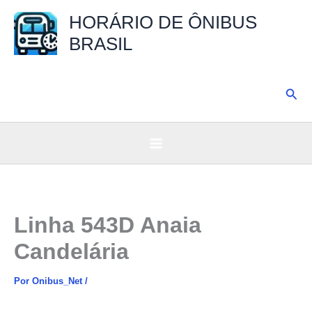
Ir
HORÁRIO DE ÔNIBUS
para
BRASIL
o
conteúdo
Pesq
Linha 543D Anaia
Candelária
Por
Onibus_Net
/