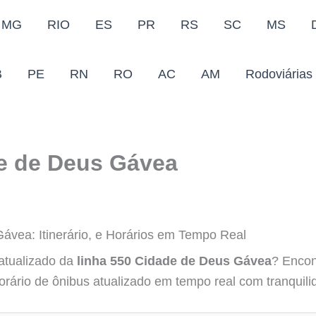
MG
RIO
ES
PR
RS
SC
MS
B
PE
RN
RO
AC
AM
Rodoviárias
e de Deus Gávea
ávea: Itinerário, e Horários em Tempo Real
 atualizado da
linha 550 Cidade de Deus Gávea
? Encon
horário de ônibus atualizado em tempo real com tranquili