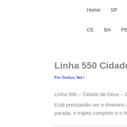
Ir
Home
SP
para
o
conteúdo
CE
BA
P
Linha 550 Cidad
Por
Onibus_Net
/
Linha 550 – Cidade de Deus – G
Está precisando ver o itinerário
parada, o trajeto completo e o 