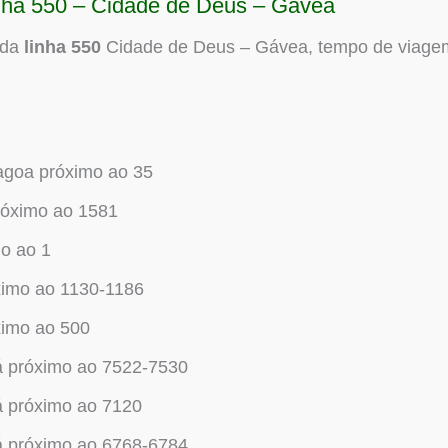
Linha 550 – Cidade de Deus – Gávea
 da
linha 550
Cidade de Deus – Gávea, tempo de viagem
agoa próximo ao 35
óximo ao 1581
o ao 1
ximo ao 1130-1186
ximo ao 500
á próximo ao 7522-7530
á próximo ao 7120
á próximo ao 6768-6784