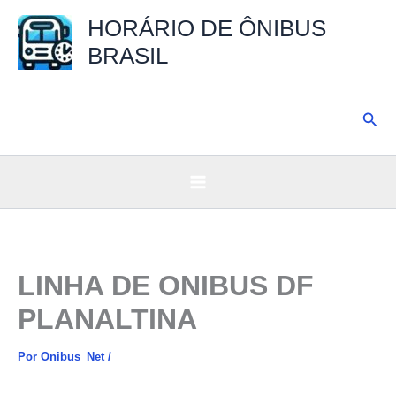
Ir
HORÁRIO DE ÔNIBUS
para
BRASIL
o
conteúdo
Pesq
LINHA DE ONIBUS DF
PLANALTINA
Por
Onibus_Net
/