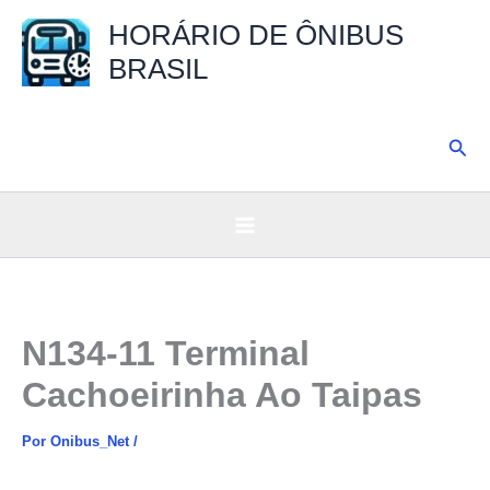
Ir
HORÁRIO DE ÔNIBUS
para
BRASIL
o
conteúdo
Pesq
N134-11 Terminal
Cachoeirinha Ao Taipas
Por
Onibus_Net
/