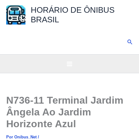
Ir
HORÁRIO DE ÔNIBUS
para
BRASIL
o
conteúdo
Pesq
N736-11 Terminal Jardim
Ângela Ao Jardim
Horizonte Azul
Por
Onibus_Net
/