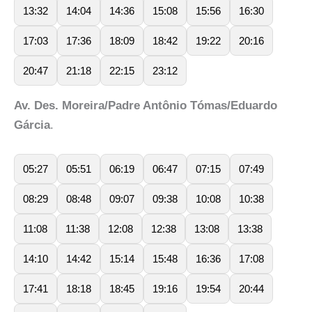
13:32
14:04
14:36
15:08
15:56
16:30
17:03
17:36
18:09
18:42
19:22
20:16
20:47
21:18
22:15
23:12
Av. Des. Moreira/Padre Antônio Tómas/Eduardo
Gárcia
.
05:27
05:51
06:19
06:47
07:15
07:49
08:29
08:48
09:07
09:38
10:08
10:38
11:08
11:38
12:08
12:38
13:08
13:38
14:10
14:42
15:14
15:48
16:36
17:08
17:41
18:18
18:45
19:16
19:54
20:44