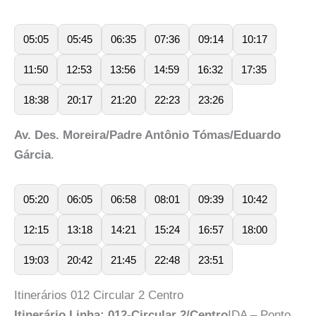
05:05
05:45
06:35
07:36
09:14
10:17
11:50
12:53
13:56
14:59
16:32
17:35
18:38
20:17
21:20
22:23
23:26
Av. Des. Moreira/Padre Antônio Tómas/Eduardo
Gárcia
.
05:20
06:05
06:58
08:01
09:39
10:42
12:15
13:18
14:21
15:24
16:57
18:00
19:03
20:42
21:45
22:48
23:51
Itinerários 012 Circular 2 Centro
Itinerário Linha: 012-Circular 2/Centro
IDA – Ponto