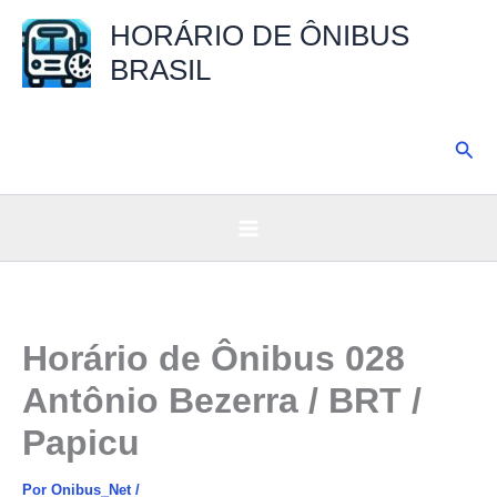
Ir
HORÁRIO DE ÔNIBUS
para
BRASIL
o
conteúdo
Pesq
Horário de Ônibus 028
Antônio Bezerra / BRT /
Papicu
Por
Onibus_Net
/