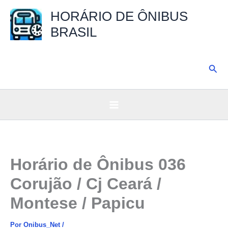
Ir
HORÁRIO DE ÔNIBUS
para
BRASIL
o
conteúdo
Pesq
Horário de Ônibus 036
Corujão / Cj Ceará /
Montese / Papicu
Por
Onibus_Net
/