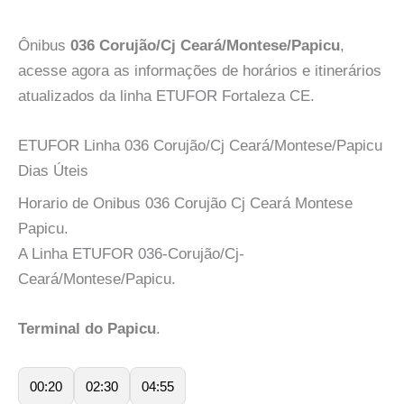
Ônibus
036 Corujão/Cj Ceará/Montese/Papicu
,
acesse agora as informações de horários e itinerários
atualizados da linha ETUFOR Fortaleza CE.
ETUFOR Linha 036 Corujão/Cj Ceará/Montese/Papicu
Dias Úteis
Horario de Onibus 036 Corujão Cj Ceará Montese
Papicu.
A Linha ETUFOR 036-Corujão/Cj-
Ceará/Montese/Papicu.
Terminal do Papicu
.
00:20
02:30
04:55