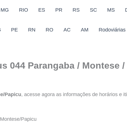
MG
RIO
ES
PR
RS
SC
MS
B
PE
RN
RO
AC
AM
Rodoviárias
us 044 Parangaba / Montese /
e/Papicu
, acesse agora as informações de horários e iti
Montese/Papicu