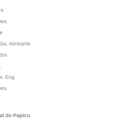
nt
Des.
e
ia, Almirante
dos
.
r, Eng.
Des.
al do Papicu