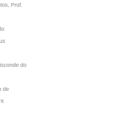
os, Prof.
lo
bus
isconde do
o de
nt