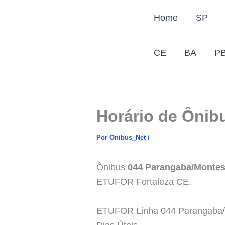
Ir
Home
SP
para
o
conteúdo
CE
BA
P
Horário de Ônib
Por
Onibus_Net
/
Ônibus
044 Parangaba/Montes
ETUFOR Fortaleza CE.
ETUFOR Linha 044 Parangaba/