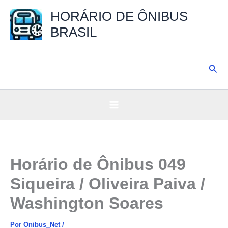
Ir
HORÁRIO DE ÔNIBUS
para
BRASIL
o
conteúdo
Pesq
Horário de Ônibus 049
Siqueira / Oliveira Paiva /
Washington Soares
Por
Onibus_Net
/