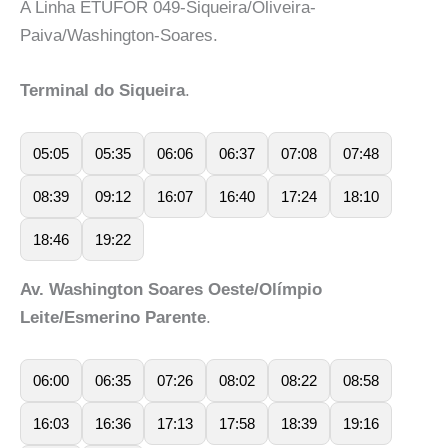
A Linha ETUFOR 049-Siqueira/Oliveira-
Paiva/Washington-Soares.
Terminal do Siqueira
.
05:05
05:35
06:06
06:37
07:08
07:48
08:39
09:12
16:07
16:40
17:24
18:10
18:46
19:22
Av. Washington Soares Oeste/Olímpio
Leite/Esmerino Parente
.
06:00
06:35
07:26
08:02
08:22
08:58
16:03
16:36
17:13
17:58
18:39
19:16