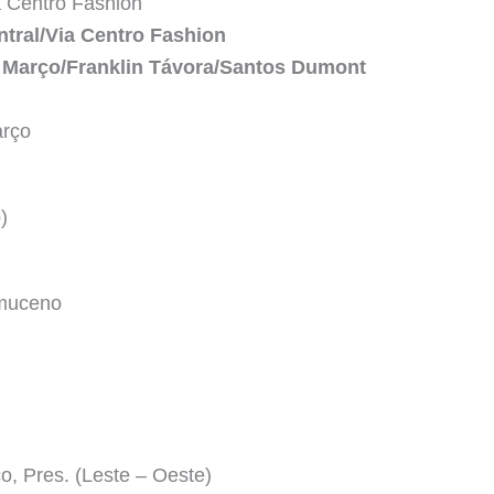
ia Centro Fashion
entral/Via Centro Fashion
de Março/Franklin Távora/Santos Dumont
arço
)
omuceno
o, Pres. (Leste – Oeste)