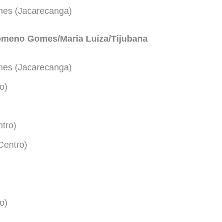
es (Jacarecanga)
ilomeno Gomes/Maria Luíza/Tijubana
es (Jacarecanga)
o)
tro)
Centro)
o)