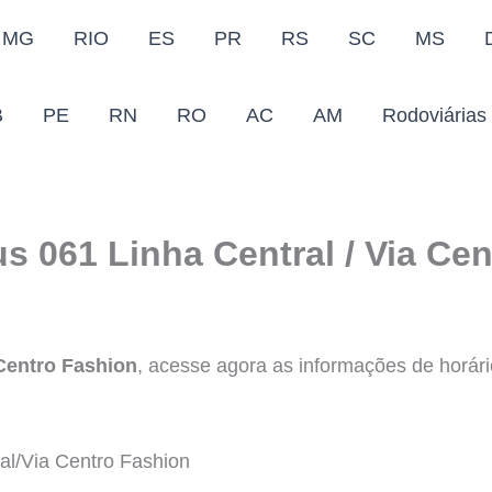
MG
RIO
ES
PR
RS
SC
MS
B
PE
RN
RO
AC
AM
Rodoviárias
s 061 Linha Central / Via Ce
 Centro Fashion
, acesse agora as informações de horário
l/Via Centro Fashion