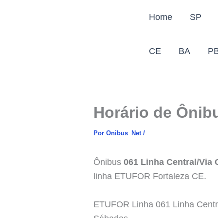
Ir
Home
SP
para
o
conteúdo
CE
BA
P
Horário de Ônibu
Por
Onibus_Net
/
Ônibus
061 Linha Central/Via
linha ETUFOR Fortaleza CE.
ETUFOR Linha 061 Linha Centra