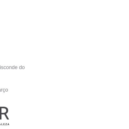
isconde do
arço