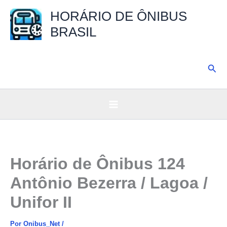
Ir
HORÁRIO DE ÔNIBUS
para
BRASIL
o
conteúdo
Pesq
Horário de Ônibus 124
Antônio Bezerra / Lagoa /
Unifor II
Por
Onibus_Net
/