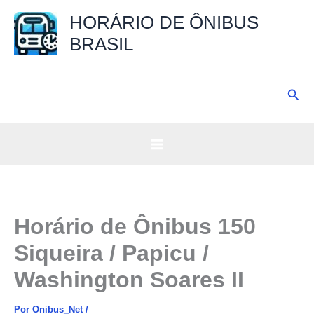
Ir
HORÁRIO DE ÔNIBUS
para
BRASIL
o
conteúdo
Pesq
Horário de Ônibus 150
Siqueira / Papicu /
Washington Soares II
Por
Onibus_Net
/