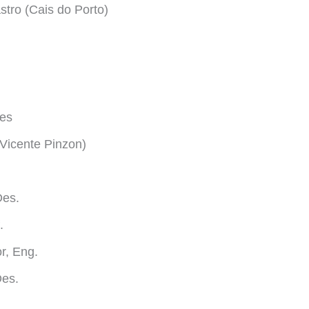
tro (Cais do Porto)
es
(Vicente Pinzon)
Des.
.
r, Eng.
Des.