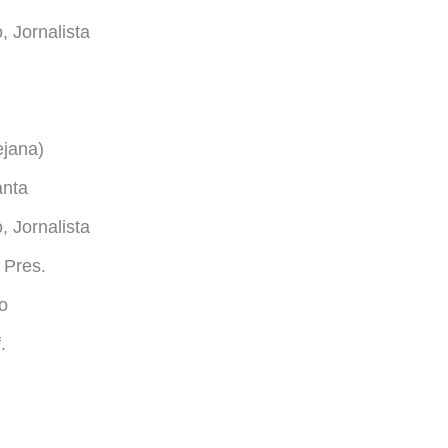
 Jornalista
ejana)
anta
 Jornalista
 Pres.
o
.