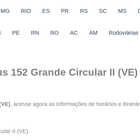
MG
RIO
ES
PR
RS
SC
MS
B
PE
RN
RO
AC
AM
Rodoviárias
s 152 Grande Circular II (VE)
(VE)
, acesse agora as informações de horários e itinerár
lar II (VE)