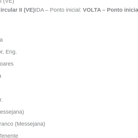
I (VE)
rcular II (VE)
IDA – Ponto inicial:
VOLTA – Ponto inicia
da
r, Eng.
oares
a
r.
essejana)
ranco (Messejana)
 Tenente