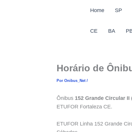
Ir
Home
SP
para
o
conteúdo
CE
BA
P
Horário de Ônibu
Por
Onibus_Net
/
Ônibus
152 Grande Circular II 
ETUFOR Fortaleza CE.
ETUFOR Linha 152 Grande Circu