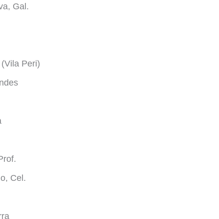
va, Gal.
(Vila Peri)
endes
a
rof.
o, Cel.
rra