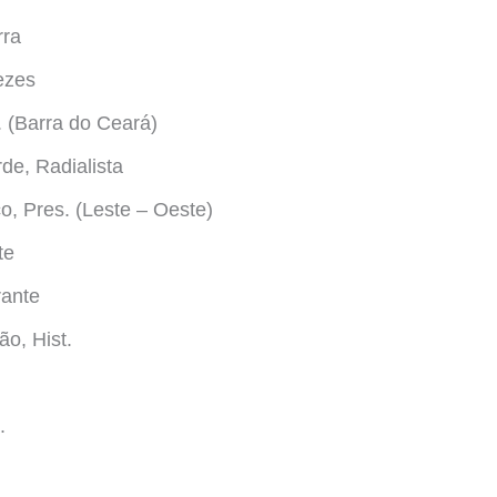
rra
ezes
. (Barra do Ceará)
de, Radialista
o, Pres. (Leste – Oeste)
te
rante
o, Hist.
.