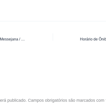
Horário de Ônibus 1815 Expresso / Messejana / Br 116 / Papicu
erá publicado.
Campos obrigatórios são marcados com