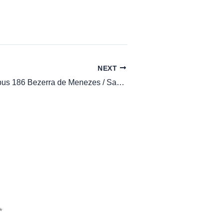
NEXT
Horário de Ônibus 186 Bezerra de Menezes / Santos Dumont II
*