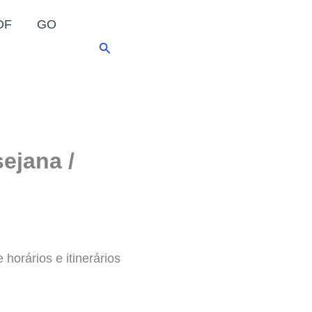
DF
GO
Pesquisar
ejana /
horários e itinerários