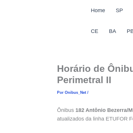
Ir
Home
SP
para
o
conteúdo
CE
BA
P
Horário de Ônibu
Perimetral II
Por
Onibus_Net
/
Ônibus
182 Antônio Bezerra/Me
atualizados da linha ETUFOR F