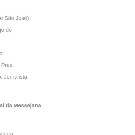
ue São José)
go de
o
 Pres.
 Jornalista
nal da Messejana
ejana)