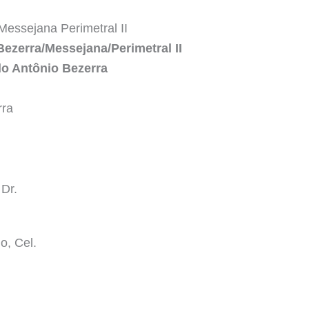
 Messejana Perimetral II
Bezerra/Messejana/Perimetral II
 do Antônio Bezerra
rra
Dr.
o, Cel.