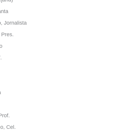
anta
 Jornalista
 Pres.
o
.
a
rof.
o, Cel.