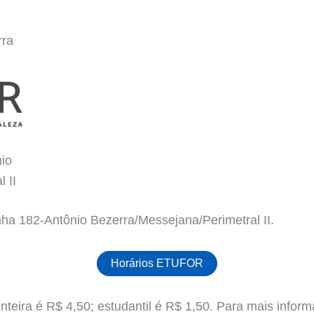
rra
nio
 II
nha 182-Antônio Bezerra/Messejana/Perimetral II.
Horários ETUFOR
teira é R$ 4,50; estudantil é R$ 1,50. Para mais informa