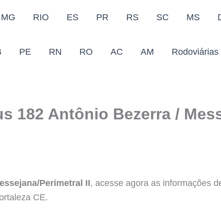
MG
RIO
ES
PR
RS
SC
MS
B
PE
RN
RO
AC
AM
Rodoviárias
s 182 Antônio Bezerra / Mess
ssejana/Perimetral II
, acesse agora as informações de 
ortaleza CE.