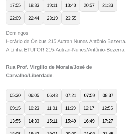
17:55
18:33
19:11
19:49
20:57
21:33
22:09
22:44
23:19
23:55
Domingos
Horário de Ônibus 215 Autran Nunes Antônio Bezerra.
A Linha ETUFOR 215-Autran-Nunes/Antônio-Bezerra.
Rua Prof. Virgílio de Morais/José de
Carvalho/Liberdade
.
05:30
06:05
06:43
07:21
07:59
08:37
09:15
10:23
11:01
11:39
12:17
12:55
13:55
14:33
15:11
15:49
16:49
17:27
18:05
18:43
19:21
20:00
21:08
21:45