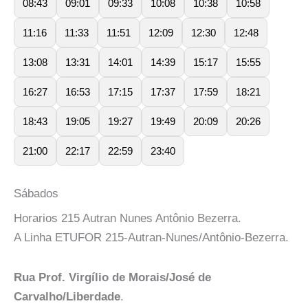
08:43
09:01
09:33
10:08
10:38
10:58
11:16
11:33
11:51
12:09
12:30
12:48
13:08
13:31
14:01
14:39
15:17
15:55
16:27
16:53
17:15
17:37
17:59
18:21
18:43
19:05
19:27
19:49
20:09
20:26
21:00
22:17
22:59
23:40
Sábados
Horarios 215 Autran Nunes Antônio Bezerra.
A Linha ETUFOR 215-Autran-Nunes/Antônio-Bezerra.
Rua Prof. Virgílio de Morais/José de
Carvalho/Liberdade
.