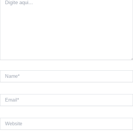
aqui...
Name*
Email*
Website