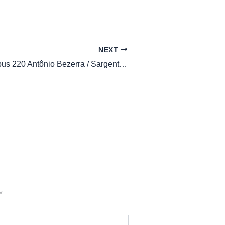
NEXT
Horário de Ônibus 220 Antônio Bezerra / Sargento Hermínio / Centro
*