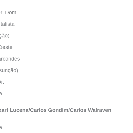
er, Dom
talista
ção)
Oeste
arcondes
ssunção)
r.
a
ozart Lucena/Carlos Gondim/Carlos Walraven
a