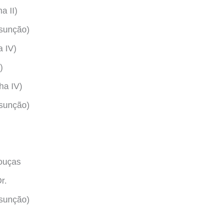
a II)
ssunção)
a IV)
)
ha IV)
ssunção)
ouças
r.
ssunção)