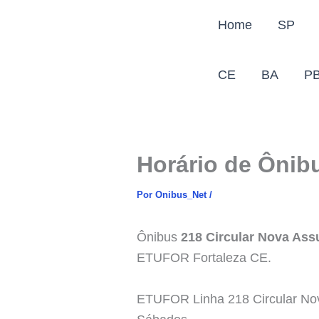
Ir
Home
SP
para
o
conteúdo
CE
BA
P
Horário de Ônib
Por
Onibus_Net
/
Ônibus
218 Circular Nova As
ETUFOR Fortaleza CE.
ETUFOR Linha 218 Circular No