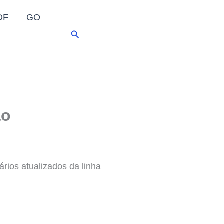
DF
GO
Pesquisar
ão
ários atualizados da linha