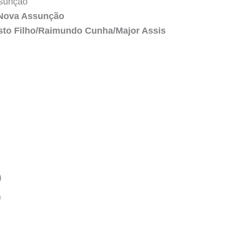
ssunção
r Nova Assunção
usto Filho/Raimundo Cunha/Major Assis
)
)