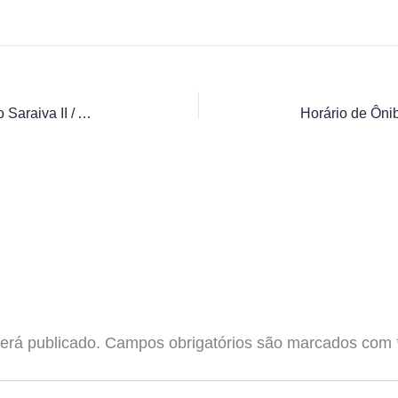
Horário de Ônibus 217 Estação / Pio Saraiva II / Antônio Bezerra
erá publicado.
Campos obrigatórios são marcados com