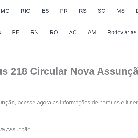
MG
RIO
ES
PR
RS
SC
MS
B
PE
RN
RO
AC
AM
Rodoviárias
us 218 Circular Nova Assunç
sunção
, acesse agora as informações de horários e itiner
va Assunção