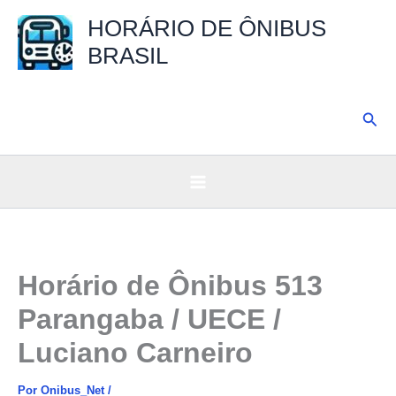
Ir
HORÁRIO DE ÔNIBUS
para
BRASIL
o
conteúdo
Pesq
Horário de Ônibus 513
Parangaba / UECE /
Luciano Carneiro
Por
Onibus_Net
/