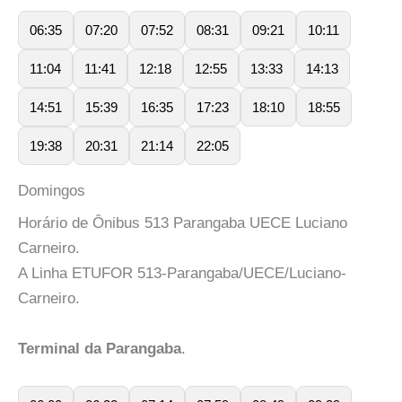
06:35
07:20
07:52
08:31
09:21
10:11
11:04
11:41
12:18
12:55
13:33
14:13
14:51
15:39
16:35
17:23
18:10
18:55
19:38
20:31
21:14
22:05
Domingos
Horário de Ônibus 513 Parangaba UECE Luciano
Carneiro.
A Linha ETUFOR 513-Parangaba/UECE/Luciano-
Carneiro.
Terminal da Parangaba
.