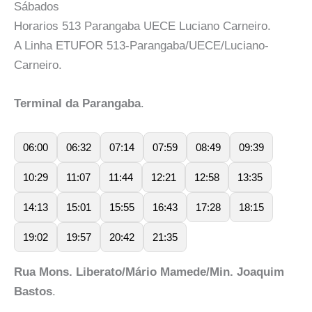
Sábados
Horarios 513 Parangaba UECE Luciano Carneiro.
A Linha ETUFOR 513-Parangaba/UECE/Luciano-
Carneiro.
Terminal da Parangaba
.
06:00
06:32
07:14
07:59
08:49
09:39
10:29
11:07
11:44
12:21
12:58
13:35
14:13
15:01
15:55
16:43
17:28
18:15
19:02
19:57
20:42
21:35
Rua Mons. Liberato/Mário Mamede/Min. Joaquim
Bastos
.