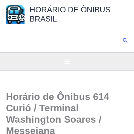
Ir
HORÁRIO DE ÔNIBUS
para
BRASIL
o
conteúdo
Pesq
Horário de Ônibus 614
Curió / Terminal
Washington Soares /
Messejana