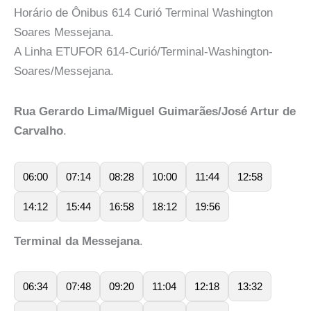
Horário de Ônibus 614 Curió Terminal Washington
Soares Messejana.
A Linha ETUFOR 614-Curió/Terminal-Washington-
Soares/Messejana.
Rua Gerardo Lima/Miguel Guimarães/José Artur de
Carvalho
.
06:00
07:14
08:28
10:00
11:44
12:58
14:12
15:44
16:58
18:12
19:56
Terminal da Messejana
.
06:34
07:48
09:20
11:04
12:18
13:32