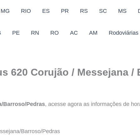
MG
RIO
ES
PR
RS
SC
MS
B
PE
RN
RO
AC
AM
Rodoviárias
s 620 Corujão / Messejana / 
a/Barroso/Pedras
, acesse agora as informações de horár
sejana/Barroso/Pedras