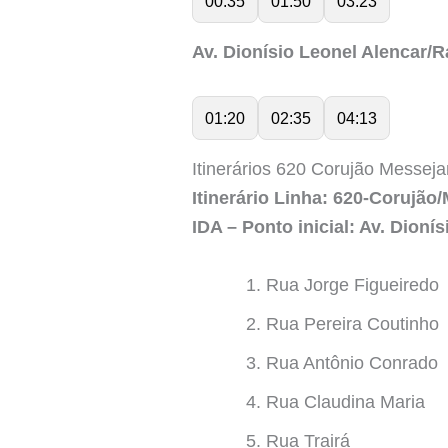
00:35
01:50
03:23
Av. Dionísio Leonel Alencar/
01:20
02:35
04:13
Itinerários 620 Corujão Messej
Itinerário Linha: 620-Corujã
IDA – Ponto inicial: Av. Dion
Rua Jorge Figueiredo
Rua Pereira Coutinho
Rua Antônio Conrado
Rua Claudina Maria
Rua Trairá