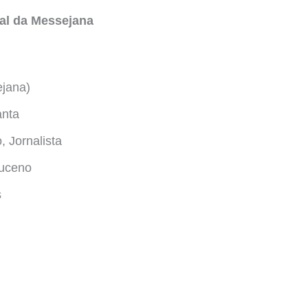
nal da Messejana
ejana)
anta
 Jornalista
uceno
s