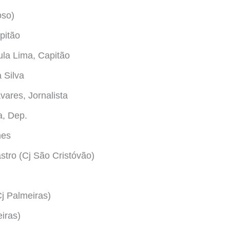
oso)
pitão
la Lima, Capitão
 Silva
ares, Jornalista
a, Dep.
mes
stro (Cj São Cristóvão)
j Palmeiras)
iras)