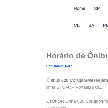
Ir
Home
SP
para
o
conteúdo
CE
BA
P
Horário de Ônibu
Por
Onibus_Net
/
Ônibus
620 Corujão/Messejan
linha ETUFOR Fortaleza CE.
ETUFOR Linha 620 Corujão/Mes