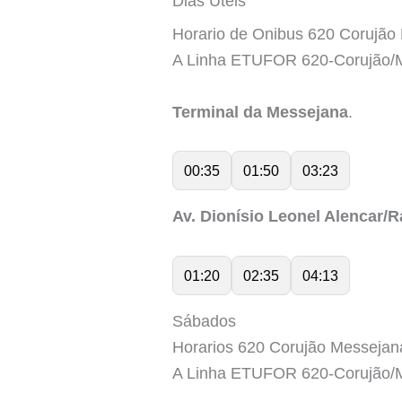
Dias Úteis
Horario de Onibus 620 Corujão
A Linha ETUFOR 620-Corujão/M
Terminal da Messejana
.
00:35
01:50
03:23
Av. Dionísio Leonel Alencar/
01:20
02:35
04:13
Sábados
Horarios 620 Corujão Messejan
A Linha ETUFOR 620-Corujão/M