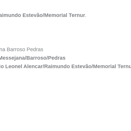
Raimundo Estevão/Memorial Ternur
.
ana Barroso Pedras
o/Messejana/Barroso/Pedras
ísio Leonel Alencar/Raimundo Estevão/Memorial Tern