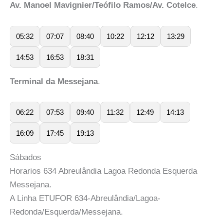
Av. Manoel Mavignier/Teófilo Ramos/Av. Cotelce
.
05:32
07:07
08:40
10:22
12:12
13:29
14:53
16:53
18:31
Terminal da Messejana
.
06:22
07:53
09:40
11:32
12:49
14:13
16:09
17:45
19:13
Sábados
Horarios 634 Abreulândia Lagoa Redonda Esquerda
Messejana.
A Linha ETUFOR 634-Abreulândia/Lagoa-
Redonda/Esquerda/Messejana.