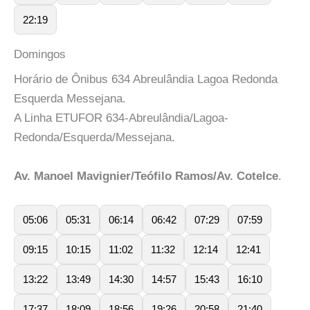
22:19
Domingos
Horário de Ônibus 634 Abreulândia Lagoa Redonda
Esquerda Messejana.
A Linha ETUFOR 634-Abreulândia/Lagoa-
Redonda/Esquerda/Messejana.
Av. Manoel Mavignier/Teófilo Ramos/Av. Cotelce
.
05:06
05:31
06:14
06:42
07:29
07:59
09:15
10:15
11:02
11:32
12:14
12:41
13:22
13:49
14:30
14:57
15:43
16:10
17:37
18:09
18:56
19:26
20:58
21:40