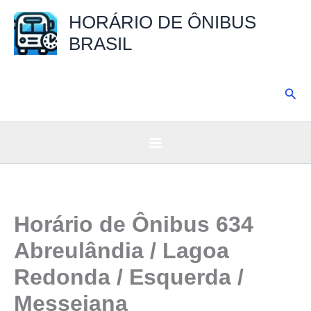
Ir
HORÁRIO DE ÔNIBUS
para
BRASIL
o
conteúdo
Pesq
Horário de Ônibus 634
Abreulândia / Lagoa
Redonda / Esquerda /
Messejana