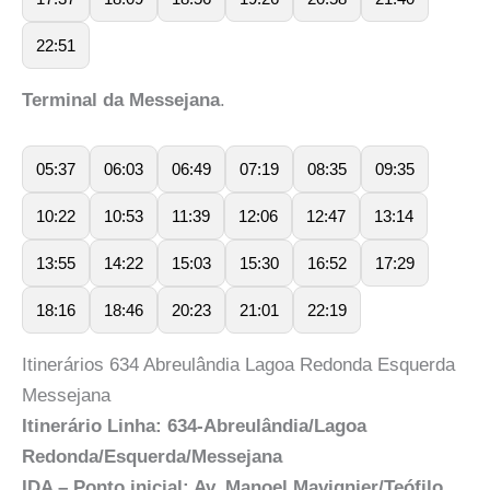
22:51
Terminal da Messejana
.
05:37
06:03
06:49
07:19
08:35
09:35
10:22
10:53
11:39
12:06
12:47
13:14
13:55
14:22
15:03
15:30
16:52
17:29
18:16
18:46
20:23
21:01
22:19
Itinerários 634 Abreulândia Lagoa Redonda Esquerda
Messejana
Itinerário Linha: 634-Abreulândia/Lagoa
Redonda/Esquerda/Messejana
IDA – Ponto inicial: Av. Manoel Mavignier/Teófilo