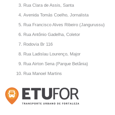
Rua Clara de Assis, Santa
Avenida Tomás Coelho, Jornalista
Rua Francisco Alves Ribeiro (Jangurussu)
Rua Antônio Gadelha, Coletor
Rodovia Br 116
Rua Ladislau Lourenço, Major
Rua Airton Sena (Parque Betânia)
Rua Manoel Martins