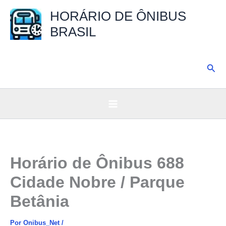
Ir
HORÁRIO DE ÔNIBUS
para
BRASIL
o
conteúdo
Pesq
Horário de Ônibus 688
Cidade Nobre / Parque
Betânia
Por
Onibus_Net
/