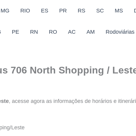
MG
RIO
ES
PR
RS
SC
MS
B
PE
RN
RO
AC
AM
Rodoviárias
us 706 North Shopping / Lest
este
, acesse agora as informações de horários e itinerár
ing/Leste