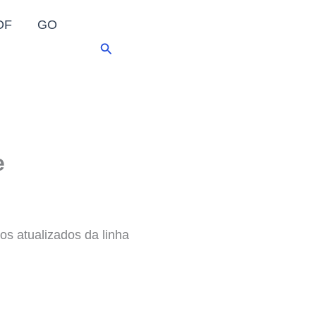
DF
GO
Pesquisar
e
ios atualizados da linha