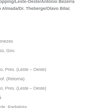
Shopping/Leste-Oeste/Antônio Bezerra
lo Almada/Dr. Theberge/Olavo Bilac
enezes
so, Gov.
o, Pres. (Leste – Oeste)
of. (Retorna)
o, Pres. (Leste – Oeste)
á
de, Radialista