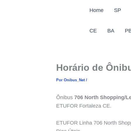
Ir
Home
SP
para
o
conteúdo
CE
BA
P
Horário de Ônib
Por
Onibus_Net
/
Ônibus
706 North Shopping/L
ETUFOR Fortaleza CE.
ETUFOR Linha 706 North Shopp