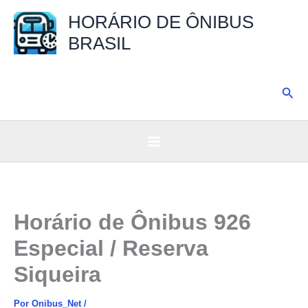
Ir
HORÁRIO DE ÔNIBUS
para
BRASIL
o
conteúdo
Pesq
Horário de Ônibus 926
Especial / Reserva
Siqueira
Por
Onibus_Net
/