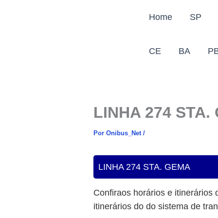
Ir
Home
SP
para
o
conteúdo
CE
BA
P
LINHA 274 STA.
Por
Onibus_Net
/
LINHA 274 STA. GEMA
Confiraos horários e itinerários 
itinerários do do sistema de tra