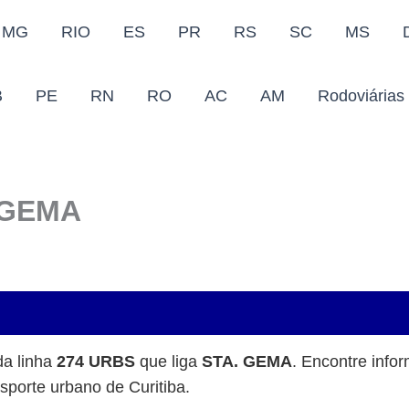
MG
RIO
ES
PR
RS
SC
MS
B
PE
RN
RO
AC
AM
Rodoviárias
 GEMA
da linha
274 URBS
que liga
STA. GEMA
. Encontre info
nsporte urbano de Curitiba.