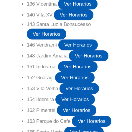
136 Vicentina
Ver Horarios
140 Vila XV
Ver Horarios
143 Santa Luzia Bonsucesso
Ver Horarios
146 Vendrami
Ver Horarios
148 Jardim Amalia
Ver Horarios
151 Industrial
Ver Horarios
152 Guaragi
Ver Horarios
153 Vila Velha
Ver Horarios
154 Ildemira
Ver Horarios
162 Pimentel
Ver Horarios
163 Parque do Cafe
Ver Horarios