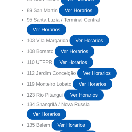
89 San Martin
Ver Horarios
95 Santa Luzia / Terminal Central
Ver Horarios
103 Vila Margarida
Ver Horarios
108 Borsato
Ver Horarios
110 UTFPR
Ver Horarios
112 Jardim Conceição
Ver Horarios
119 Monteiro Lobato
Ver Horarios
123 Rio Pitangui
Ver Horarios
134 Shangrilá / Nova Russia
Ver Horarios
135 Belem
Ver Horarios