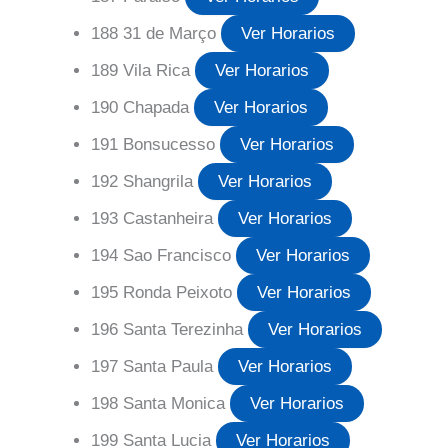
188 31 de Março
Ver Horarios
189 Vila Rica
Ver Horarios
190 Chapada
Ver Horarios
191 Bonsucesso
Ver Horarios
192 Shangrila
Ver Horarios
193 Castanheira
Ver Horarios
194 Sao Francisco
Ver Horarios
195 Ronda Peixoto
Ver Horarios
196 Santa Terezinha
Ver Horarios
197 Santa Paula
Ver Horarios
198 Santa Monica
Ver Horarios
199 Santa Lucia
Ver Horarios