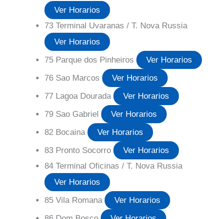
Ver Horarios
73 Terminal Uvaranas / T. Nova Russia
Ver Horarios
75 Parque dos Pinheiros
Ver Horarios
76 Sao Marcos
Ver Horarios
77 Lagoa Dourada
Ver Horarios
79 Sao Gabriel
Ver Horarios
82 Bocaina
Ver Horarios
83 Pronto Socorro
Ver Horarios
84 Terminal Oficinas / T. Nova Russia
Ver Horarios
85 Vila Romana
Ver Horarios
86 Dom Bosco
Ver Horarios