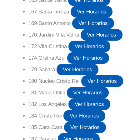
165 Santa Maria
Ver Horarios
167 Santa Tereza
Ver Horarios
169 Santo Antonio
Ver Horarios
170 Jardim Vila Velha
Ver Horarios
172 Vila Cristina
Ver Horarios
174 Gralha Azul
Ver Horarios
179 Sabará
Ver Horarios
180 Nucleo Cristo Rei
Ver Horarios
181 Maria Otilia
Ver Horarios
182 Los Angeles
Ver Horarios
184 Cristo Rei
Ver Horarios
185 Cara Cara
Ver Horarios
187 Paraiso
Ver Horarios