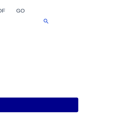
DF
GO
Pesquisar