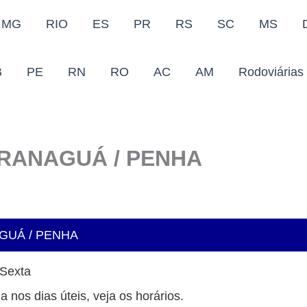
MG
RIO
ES
PR
RS
SC
MS
B
PE
RN
RO
AC
AM
Rodoviárias
PARANAGUÁ / PENHA
AGUÁ / PENHA
 Sexta
a nos dias úteis, veja os horários.