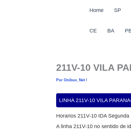
Ir
Home
SP
para
o
conteúdo
CE
BA
P
211V-10 VILA 
Por
Onibus_Net
/
LINHA 211V-10 VILA PARAN
Horarios 211V-10 IDA Segunda
A linha 211V-10 no sentido de id