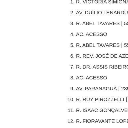
R. VICTÓRIA SIMIONA
AV. DUÍLIO LENARDUZ
R. ABEL TAVARES | 5
AC. ACESSO
R. ABEL TAVARES | 5
R. REV. JOSÉ DE AZ
R. DR. ASSIS RIBEIRO
AC. ACESSO
AV. PARANAGUÁ | 239
R. RUY PIROZZELLI | 
R. ISAAC GONÇALVES
R. FIORAVANTE LOPE