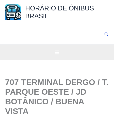
Ir
HORÁRIO DE ÔNIBUS
para
BRASIL
o
conteúdo
Pesq
707 TERMINAL DERGO / T.
PARQUE OESTE / JD
BOTÂNICO / BUENA
VISTA