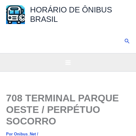
Ir
HORÁRIO DE ÔNIBUS
para
BRASIL
o
conteúdo
Pesq
708 TERMINAL PARQUE
OESTE / PERPÉTUO
SOCORRO
Por
Onibus_Net
/