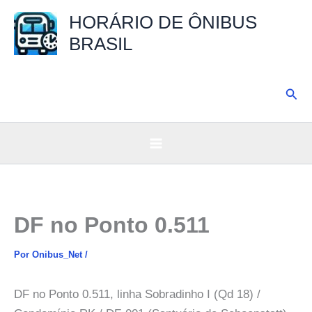
Ir
HORÁRIO DE ÔNIBUS
para
BRASIL
o
conteúdo
Pesq
DF no Ponto 0.511
Por
Onibus_Net
/
DF no Ponto 0.511, linha Sobradinho I (Qd 18) /