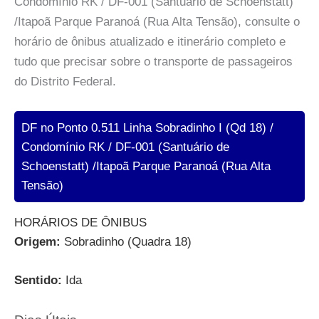
Condomínio RK / DF-001 (Santuário de Schoenstatt)
/Itapoã Parque Paranoá (Rua Alta Tensão), consulte o
horário de ônibus atualizado e itinerário completo e
tudo que precisar sobre o transporte de passageiros
do Distrito Federal.
DF no Ponto 0.511 Linha Sobradinho I (Qd 18) /
Condomínio RK / DF-001 (Santuário de
Schoenstatt) /Itapoã Parque Paranoá (Rua Alta
Tensão)
HORÁRIOS DE ÔNIBUS
Origem:
Sobradinho (Quadra 18)
Sentido:
Ida