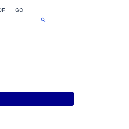
DF
GO
Pesquisar