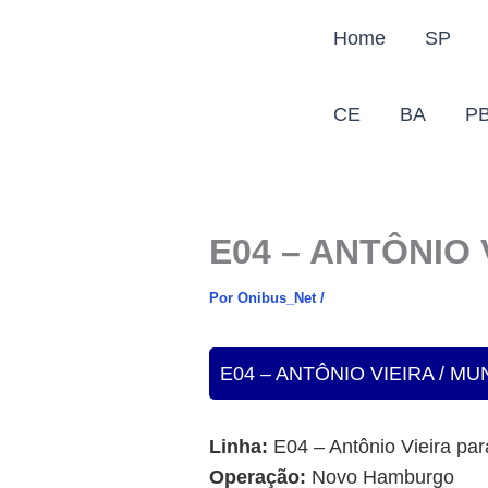
Ir
Home
SP
para
o
conteúdo
CE
BA
P
E04 – ANTÔNIO
Por
Onibus_Net
/
E04 – ANTÔNIO VIEIRA / M
Linha:
E04 – Antônio Vieira pa
Operação:
Novo Hamburgo