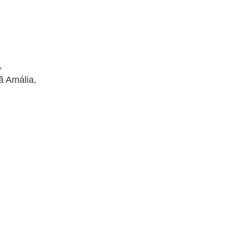
,
ã Amália,