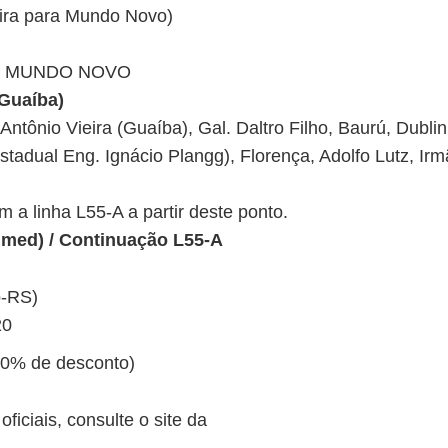
eira para Mundo Novo)
ara MUNDO NOVO
(Guaíba)
Antônio Vieira (Guaíba), Gal. Daltro Filho, Baurú, Dublin
adual Eng. Ignácio Plangg), Florença, Adolfo Lutz, Irm
 a linha L55-A a partir deste ponto.
nimed) / Continuação L55-A
o-RS)
20
50% de desconto)
iciais, consulte o site da