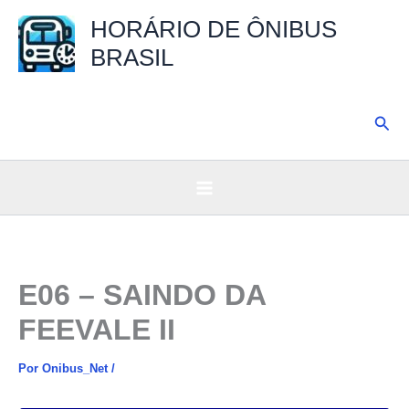
Ir
HORÁRIO DE ÔNIBUS
para
BRASIL
o
conteúdo
Pesq
E06 – SAINDO DA
FEEVALE II
Por
Onibus_Net
/