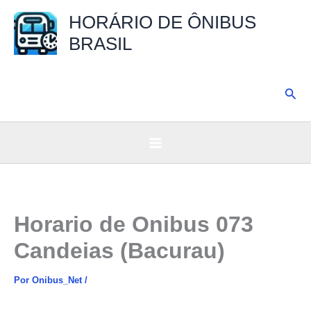
Ir
HORÁRIO DE ÔNIBUS
para
BRASIL
o
conteúdo
Pesq
Horario de Onibus 073
Candeias (Bacurau)
Por
Onibus_Net
/