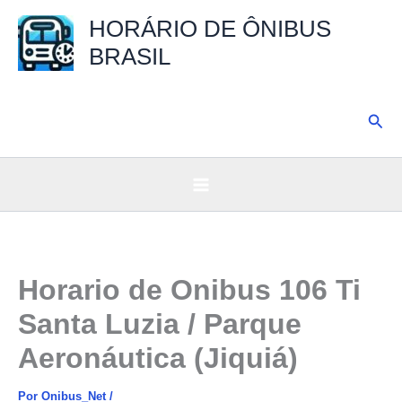
Ir
HORÁRIO DE ÔNIBUS
para
BRASIL
o
conteúdo
Pesq
Horario de Onibus 106 Ti
Santa Luzia / Parque
Aeronáutica (Jiquiá)
Por
Onibus_Net
/