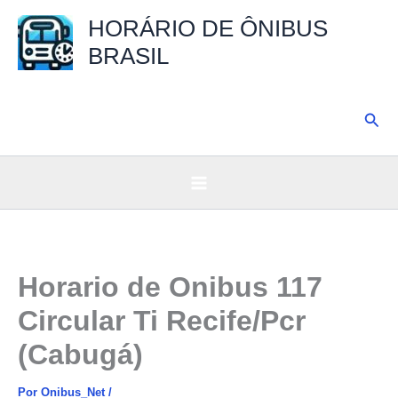
Ir
HORÁRIO DE ÔNIBUS
para
BRASIL
o
conteúdo
Pesq
Horario de Onibus 117
Circular Ti Recife/Pcr
(Cabugá)
Por
Onibus_Net
/