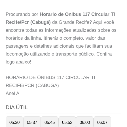
Procurando por
Horario de Onibus 117 Circular Ti
Recife/Pcr (Cabugá)
da Grande Recife? Aqui você
encontra todas as informações atualizadas sobre os
horários da linha, itinerário completo, valor das
passagens e detalhes adicionais que facilitam sua
locomoção utilizando o transporte público. Confira
logo abaixo!
HORÁRIO DE ÔNIBUS 117 CIRCULAR TI
RECIFE/PCR (CABUGÁ)
Anel
A
DIA ÚTIL
05:30
05:37
05:45
05:52
06:00
06:07